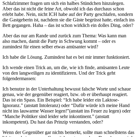
Schlafzimmer fragen um sich ein halbes Stündchen hinzulegen.
Aber das ist nicht die feine Art, obwohl ich das durchaus schon
erlebt habe. Nein, nicht ICH habe auf der Party geschlafen, sondern
die Gastgeberin ist, nachdem sie die Gäste begrüsst hatte, einfach ins
Bett gegangen. Haha – das ist schon wirklich ein dolles Ding, oder?
Aber das nur am Rande und zurück zum Thema: Was kann man
also machen, damit die Party in Schwung kommt – oder es
zumindest für einen selber etwas amüsanter wird?
Ich habe die Lösung. Zumindest hat es bei mir immer funktioniert.
Ich wende einen Trick an, um die, wie ich finde, amüsanten Leute
von den langweiligen zu identifizieren. Und der Trick geht
folgendermassen:
Ich benutze in der Unterhaltung bewusst falsche Worte und schaue
genau, wie der gegenüber reagiert, bzw. ob er überhaupt reagiert.
Das ist ein Spass. Ein Beispiel: “Ich habe leider ein Laktose-
Ignoranz.” (anstatt Intoleranz) oder “Dafür würde ich meine Hand
nicht ins lauwarme Wasser legen!”(anstatt ins Feuer zu legen) oder
“Manche Politiker sind leider sehr inkontinent.” (anstatt
inkompetent). Du hast das Prinzip verstanden, oder?
Wenn der Gegenüber gar nichts bemerkt, sollte man schnellstens das